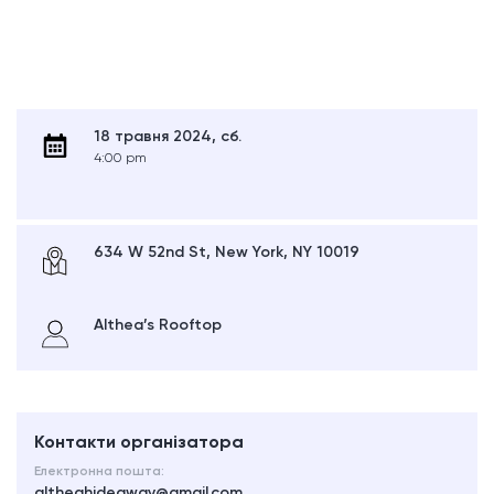
18 травня 2024, сб.
4:00 pm
634 W 52nd St, New York, NY 10019
Althea’s Rooftop
Контакти організатора
Електронна пошта:
altheahideaway@gmail.com