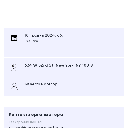
18 травня 2024, сб.
4:00 pm
634 W 52nd St, New York, NY 10019
Althea’s Rooftop
Контакти організатора
Електронна пошта:
altheahideaway@gmail.com