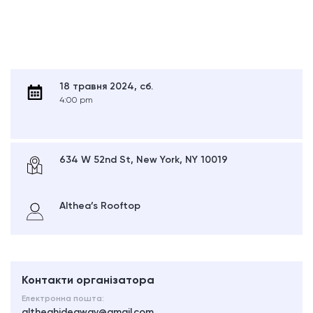
18 травня 2024, сб.
4:00 pm
634 W 52nd St, New York, NY 10019
Althea’s Rooftop
Контакти організатора
Електронна пошта:
altheahideaway@gmail.com