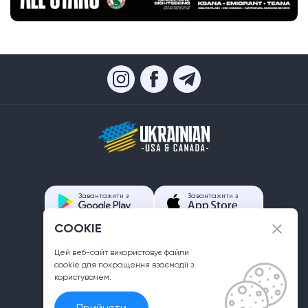
Завантажити з
Завантажити з
COOKIE
Контакти
Цей веб-сайт використовує файли
info@ukrainian.us
сookie для покращення взаємодії з
користувачем.
Прийняти