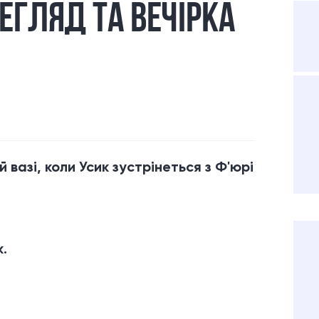
РЕГЛЯД ТА ВЕЧІРКА
 вазі, коли Усик зустрінеться з Ф'юрі
к.