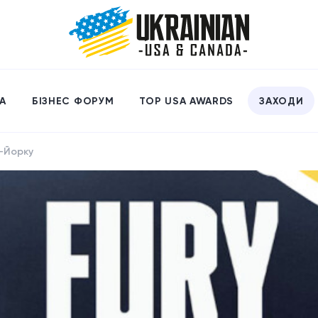
А
БІЗНЕС ФОРУМ
TOP USA AWARDS
ЗАХОДИ
ю-Йорку