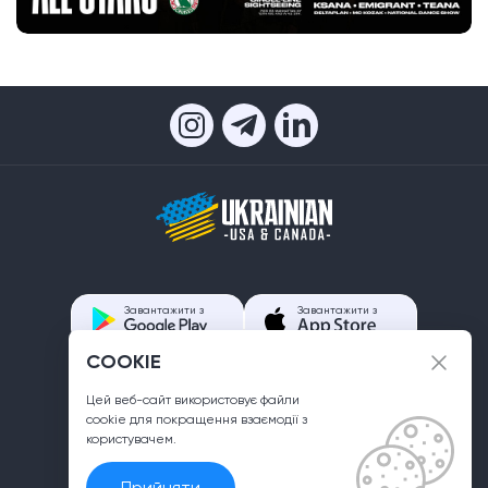
Завантажити з
Завантажити з
COOKIE
Контакти
Цей веб-сайт використовує файли
info@ukrainian.us
сookie для покращення взаємодії з
користувачем.
Прийняти