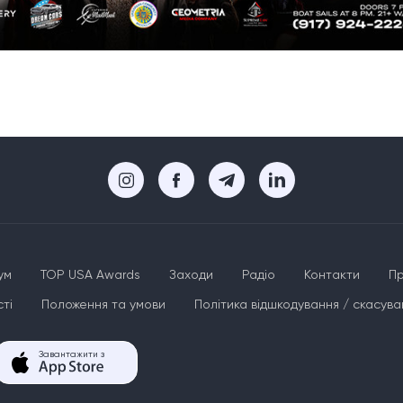
ум
TOP USA Awards
Заходи
Радіо
Контакти
Пр
ті
Положення та умови
Політика відшкодування / скасува
Завантажити з