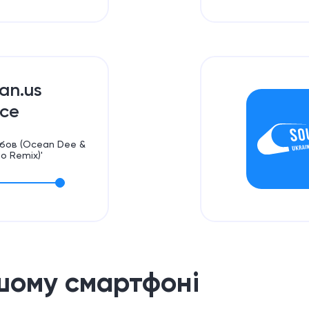
ian.us
ce
Любов (Ocean Dee &
io Remix)'
шому смартфоні