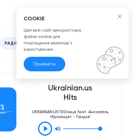
UA
COOKIE
Цей веб-сайт використовує
файли сookie для
покращення взаємодії з
РАДІО
користувачем.
Прийняти
Ukrainian.us
Hits
UKRAINIAN.US'100лиця feat. Ансамбль
«Кралиця» - Гандзя'