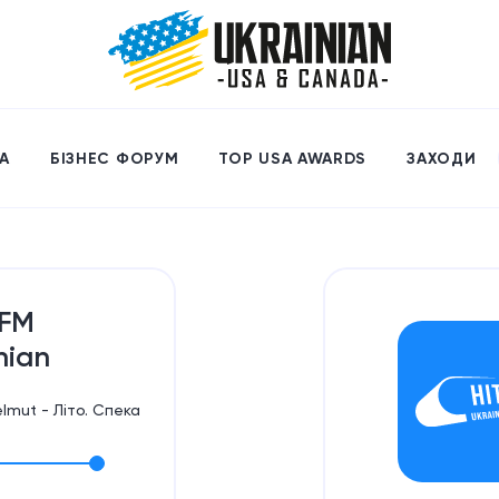
А
БІЗНЕС ФОРУМ
TOP USA AWARDS
ЗАХОДИ
.FM
nian
lmut - Літо. Спека