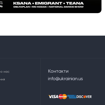
Контакти
о нас
info@ukrainian.us
ння