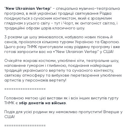
"
New Ukrainian Vertep
" - спеціальна музично-театральна
програма, в якій українські традиції святкування Різдва
поєднуються з сучасним контекстом, який є зрозумілим
глядачам з усього світу - тут і Чорт, як антагоніст світла, і
традиційні образи царів класичного шоу.
3 роками це шоу змінювалося, набувало нових пісень й
сенсів, проїхалося кількома турами Україною та Європою.
Цього року THMK приготували нову різдвяну програму і вже
готові запросити вас на «"New Ukrainian Vertep" у США!
Очікуйте яскраві костюми, улюблені хіти, театральне шоу,
наповнене гумором і глибиною, поєднання найкращих
традицій українського вертепу та сучасного контексту,
святкову атмосферу та вибухове перетворення улюблених
артистів у персонажів вертепу!
==================
Головною метою цієї вистави як і всіх інших виступів гурту
ТНМК є
збір донатів на військо
.
Подія для усієї родини яку неможливо пропустити! Вперше у
США!
==================