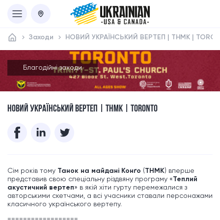
Заходи
НОВИЙ УКРАЇНСЬКИЙ ВЕРТЕП | ТНМК | TORO
Благодійні заходи
НОВИЙ УКРАЇНСЬКИЙ ВЕРТЕП | ТНМК | TORONTO
Сім років тому
Танок на майдані Конґо
(
ТНМК
) вперше
представив свою спеціальну різдвяну програму «
Теплий
акустичний вертеп
» в якій хіти гурту перемежалися з
авторськими скетчами, а всі учасники ставали персонажами
класичного українського вертепу.
==================