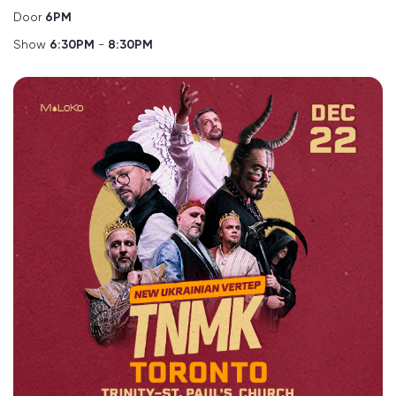
Door
6
PM
Show
6
:30PM
-
8
:30PM