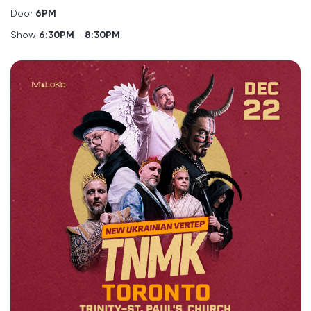
Door
6
PM
Show
6
:30PM
-
8
:30PM