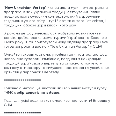
"
New Ukrainian Vertep
" - спеціальна музично-театральна
програма, в якій українські традиції святкування Різдва
поєднуються з сучасним контекстом, який є зрозумілим
глядачам з усього світу - тут і Чорт, як антагоніст світла, і
традиційні образи царів класичного шоу.
3 роками це шоу змінювалося, набувало нових пісень й
сенсів, проїхалося кількома турами Україною та Європою.
Цього року THMK приготували нову різдвяну програму і вже
готові запросити вас на «"New Ukrainian Vertep" у США!
Очікуйте яскраві костюми, улюблені хіти, театральне шоу,
наповнене гумором і глибиною, поєднання найкращих
традицій українського вертепу та сучасного контексту,
святкову атмосферу та вибухове перетворення улюблених
артистів у персонажів вертепу!
==================
Головною метою цієї вистави як і всіх інших виступів гурту
ТНМК є
збір донатів на військо
.
Подія для усієї родини яку неможливо пропустити! Вперше у
США!
==================