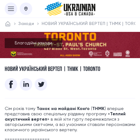
Заходи
НОВИЙ УКРАЇНСЬКИЙ ВЕРТЕП | ТНМК | TORO
Благодійні заходи
НОВИЙ УКРАЇНСЬКИЙ ВЕРТЕП | ТНМК | TORONTO
Сім років тому
Танок на майдані Конґо
(
ТНМК
) вперше
представив свою спеціальну різдвяну програму «
Теплий
акустичний вертеп
» в якій хіти гурту перемежалися з
авторськими скетчами, а всі учасники ставали персонажами
класичного українського вертепу.
==================