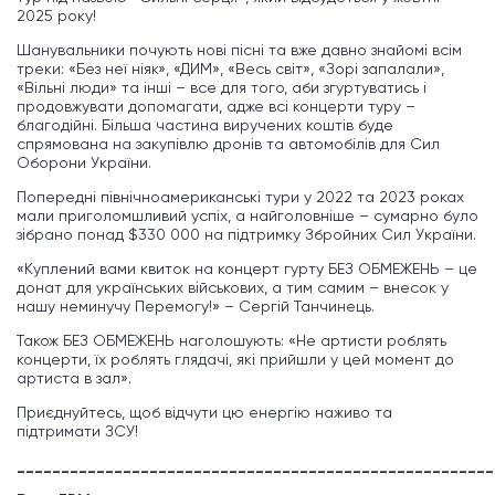
2025 року!
Шанувальники почують нові пісні та вже давно знайомі всім
треки: «Без неї ніяк», «ДИМ», «Весь світ», «Зорі запалали»,
«Вільні люди» та інші – все для того, аби згуртуватись і
продовжувати допомагати, адже всі концерти туру –
благодійні. Більша частина виручених коштів буде
спрямована на закупівлю дронів та автомобілів для Сил
Оборони України.
Попередні північноамериканські тури у 2022 та 2023 роках
мали приголомшливий успіх, а найголовніше – сумарно було
зібрано понад $330 000 на підтримку Збройних Сил України.
«Куплений вами квиток на концерт гурту БЕЗ ОБМЕЖЕНЬ – це
донат для українських військових, а тим самим – внесок у
нашу неминучу Перемогу!» – Сергій Танчинець.
Також БЕЗ ОБМЕЖЕНЬ наголошують: «Не артисти роблять
концерти, їх роблять глядачі, які прийшли у цей момент до
артиста в зал».
Приєднуйтесь, щоб відчути цю енергію наживо та
підтримати ЗСУ!
______________________________________________________