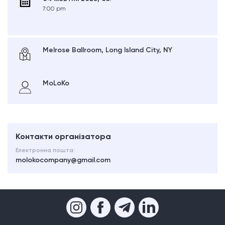
7:00 pm
Melrose Ballroom, Long Island City, NY
MoLoKo
Контакти організатора
Електронна пошта:
molokocompany@gmail.com