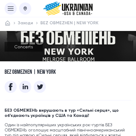
Заходи
BEZ OBMEZHEN | NEW YORK
Concerts
BEZ OBMEZHEN | NEW YORK
БЕЗ ОБМЕЖЕНЬ вирушають в тур «Сильні серця», що
об’єднають українців у США та Канаді!
Один із найпопулярніших українських рок-гуртів БЕЗ
ОБМЕЖЕНЬ оголошує масштабний північноамериканський
тур під назвою «Сильні серця», який відбудеться у жовтні