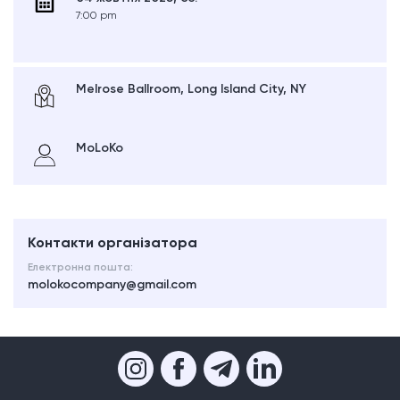
7:00 pm
Melrose Ballroom, Long Island City, NY
MoLoKo
Контакти організатора
Електронна пошта:
molokocompany@gmail.com