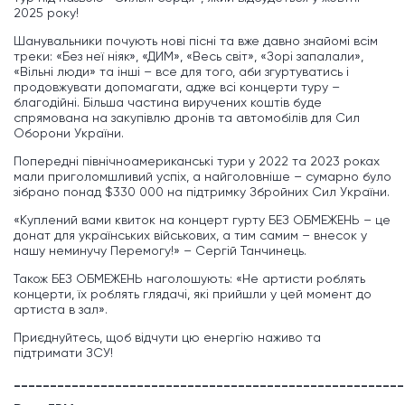
2025 року!
Шанувальники почують нові пісні та вже давно знайомі всім
треки: «Без неї ніяк», «ДИМ», «Весь світ», «Зорі запалали»,
«Вільні люди» та інші – все для того, аби згуртуватись і
продовжувати допомагати, адже всі концерти туру –
благодійні. Більша частина виручених коштів буде
спрямована на закупівлю дронів та автомобілів для Сил
Оборони України.
Попередні північноамериканські тури у 2022 та 2023 роках
мали приголомшливий успіх, а найголовніше – сумарно було
зібрано понад $330 000 на підтримку Збройних Сил України.
«Куплений вами квиток на концерт гурту БЕЗ ОБМЕЖЕНЬ – це
донат для українських військових, а тим самим – внесок у
нашу неминучу Перемогу!» – Сергій Танчинець.
Також БЕЗ ОБМЕЖЕНЬ наголошують: «Не артисти роблять
концерти, їх роблять глядачі, які прийшли у цей момент до
артиста в зал».
Приєднуйтесь, щоб відчути цю енергію наживо та
підтримати ЗСУ!
______________________________________________________