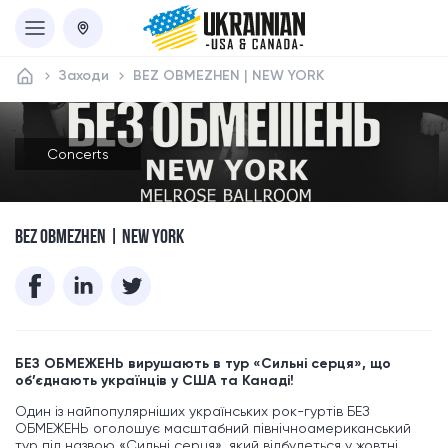
Заходи
BEZ OBMEZHEN | NEW YORK
Concerts
BEZ OBMEZHEN | NEW YORK
БЕЗ ОБМЕЖЕНЬ вирушають в тур «Сильні серця», що
об’єднають українців у США та Канаді!
Один із найпопулярніших українських рок-гуртів БЕЗ
ОБМЕЖЕНЬ оголошує масштабний північноамериканський
тур під назвою «Сильні серця», який відбудеться у жовтні