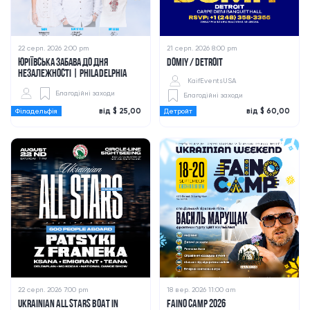
22 серп. 2026 2:00 pm
21 серп. 2026 8:00 pm
ЮРІЇВСЬКА ЗАБАВА ДО ДНЯ
DOMIY / DETROIT
НЕЗАЛЕЖНОСТІ | PHILADELPHIA
KaifEventsUSA
Благодійні заходи
Благодійні заходи
від $ 25,00
від $ 60,00
Філадельфія
Детройт
22 серп. 2026 7:00 pm
18 вер. 2026 11:00 am
UKRAINIAN ALL STARS BOAT IN
FAINO CAMP 2026