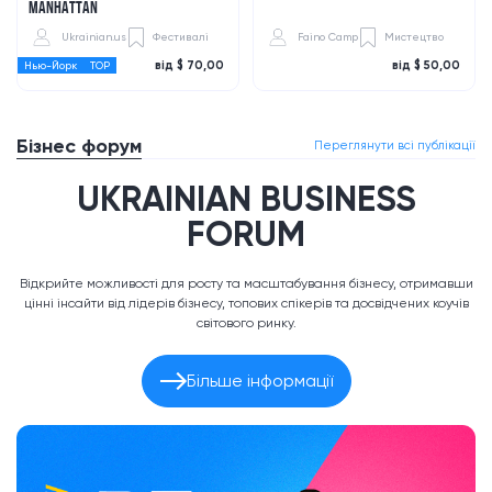
MANHATTAN
Ukrainian.us
Фестивалі
Faino Camp
Мистецтво
від $ 70,00
від $ 50,00
Нью-Йорк
TOP
Бізнес форум
Переглянути всі публікації
UKRAINIAN BUSINESS
FORUM
Відкрийте можливості для росту та масштабування бізнесу, отримавши
цінні інсайти від лідерів бізнесу, топових спікерів та досвідчених коучів
світового ринку.
Більше інформації