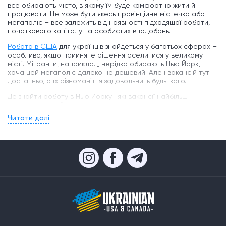
все обирають місто, в якому їм буде комфортно жити й
працювати. Це може бути якесь провінційне містечко або
мегаполіс – все залежить від наявності підходящої роботи,
початкового капіталу та особистих вподобань.
Робота в США
для українців знайдеться у багатьох сферах –
особливо, якщо прийняте рішення оселитися у великому
місті. Мігранти, наприклад, нерідко обирають Нью Йорк,
хоча цей мегаполіс далеко не дешевий. Але і вакансій тут
достатньо, а їх різноманіття задовольнить будь-кого.
Де знайти роботу в Нью Йорку і які вакансії найбільш
розповсюджені?
Читати далі
Коли ви починаєте пошук роботи, то перш за все вам
необхідно визначитись, в яких сферах ви б хотіли та могли
працювати. На цей вибір впливають не лише ваші
вподобання, а й вміння та навички, освіта, рівень знання
англійської, досвід роботи у тій чи іншій галузі. Також треба
враховувати, чи потрібно вам починати працювати негайно,
чи у вас є якийсь стартовий капітал, який дозволить вам
підшукувати конкретну вакансію. Знайти роботу в Нью Йорку
можна декількома способами:
Через дошки оголошень в мережі інтернет.
Це
найсучасніший метод, який дає найкращі результати. Саме
на подібних сайтах зібрана максимальна кількість вакансій