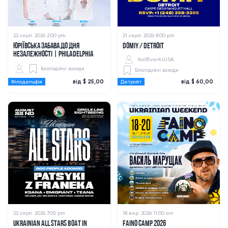
22 серп. 2026 2:00 pm
21 серп. 2026 8:00 pm
ЮРІЇВСЬКА ЗАБАВА ДО ДНЯ
DOMIY / DETROIT
НЕЗАЛЕЖНОСТІ | PHILADELPHIA
KaifEventsUSA
Благодійні заходи
Благодійні заходи
від $ 25,00
від $ 60,00
Філадельфія
Детройт
22 серп. 2026 7:00 pm
18 вер. 2026 11:00 am
UKRAINIAN ALL STARS BOAT IN
FAINO CAMP 2026