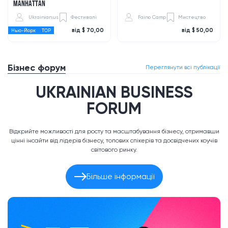
MANHATTAN
Ukrainian.us
Фестивалі
Faino Camp
Мистецтво
від $ 70,00
від $ 50,00
Нью-Йорк
TOP
Бізнес форум
Переглянути всі публікації
UKRAINIAN BUSINESS
FORUM
Відкрийте можливості для росту та масштабування бізнесу, отримавши
цінні інсайти від лідерів бізнесу, топових спікерів та досвідчених коучів
світового ринку.
Більше інформації