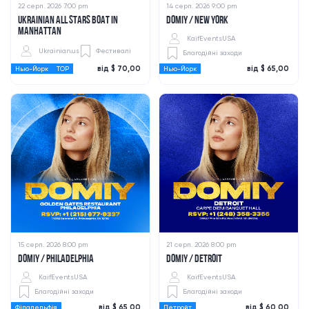
22 серп. 2026 7:00 pm
14 серп. 2026 9:00 pm
UKRAINIAN ALL STARS BOAT IN
DOMIY / NEW YORK
MANHATTAN
KaifEventsUSA
Ukrainian.us
Фестивалі
Благодійні заходи
від $ 70,00
від $ 65,00
Нью-Йорк
TOP
Нью-Йорк
15 серп. 2026 8:00 pm
21 серп. 2026 8:00 pm
DOMIY / PHILADELPHIA
DOMIY / DETROIT
KaifEventsUSA
KaifEventsUSA
Благодійні заходи
Благодійні заходи
від $ 65,00
від $ 60,00
Філадельфія
Детройт