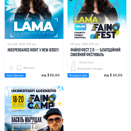
04 вер. 2026 7:00 pm
05 вер. 2026 2:00 pm
INDEPENDANCE NIGHT У NEW JERSEY
ФАЙНО ФЕСТ 2.0 — БЛАГОДІЙНИЙ
СІМЕЙНИЙ ФЕСТИВАЛЬ
Faino Fest
Вечірки
Благодійні заходи
від $ 50,00
від $ 20,00
Нью-Джерсі
Філадельфія