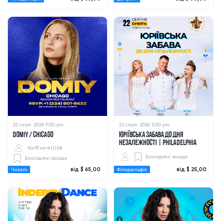
22 серп. 2026 9:00 pm
22 серп. 2026 2:00 pm
DOMIY / CHICAGO
ЮРІЇВСЬКА ЗАБАВА ДО ДНЯ
НЕЗАЛЕЖНОСТІ | PHILADELPHIA
KaifEventsUSA
Благодійні заходи
Благодійні заходи
від $ 65,00
від $ 25,00
Чикаго
Філадельфія