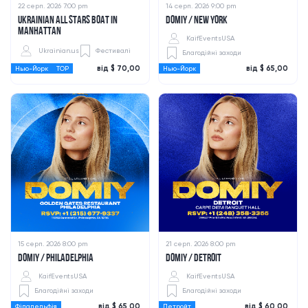
22 серп. 2026 7:00 pm
14 серп. 2026 9:00 pm
UKRAINIAN ALL STARS BOAT IN
DOMIY / NEW YORK
MANHATTAN
KaifEventsUSA
Ukrainian.us
Фестивалі
Благодійні заходи
від $ 70,00
від $ 65,00
Нью-Йорк
TOP
Нью-Йорк
15 серп. 2026 8:00 pm
21 серп. 2026 8:00 pm
DOMIY / PHILADELPHIA
DOMIY / DETROIT
KaifEventsUSA
KaifEventsUSA
Благодійні заходи
Благодійні заходи
від $ 65,00
від $ 60,00
Філадельфія
Детройт