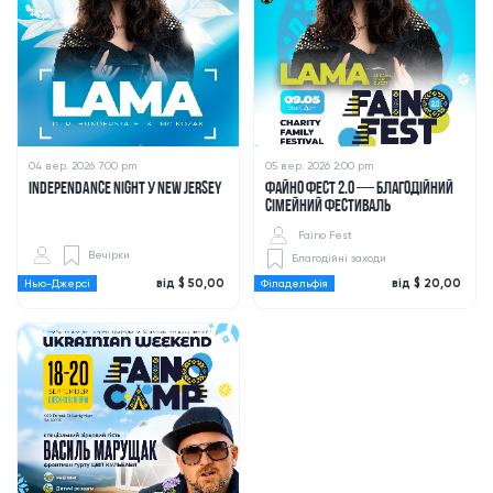
04 вер. 2026 7:00 pm
05 вер. 2026 2:00 pm
INDEPENDANCE NIGHT У NEW JERSEY
ФАЙНО ФЕСТ 2.0 — БЛАГОДІЙНИЙ
СІМЕЙНИЙ ФЕСТИВАЛЬ
Faino Fest
Вечірки
Благодійні заходи
від $ 50,00
від $ 20,00
Нью-Джерсі
Філадельфія