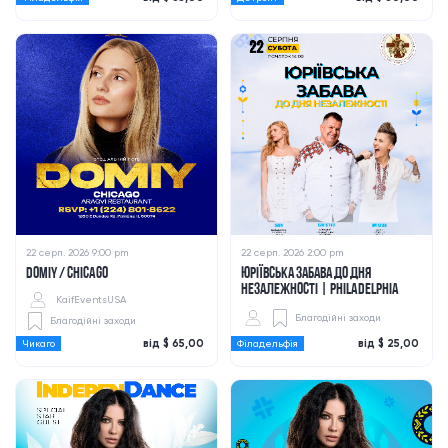
22 серп. 2026 9:00 pm
22 серп. 2026 2:00 pm
DOMIY / CHICAGO
ЮРІЇВСЬКА ЗАБАВА ДО ДНЯ
НЕЗАЛЕЖНОСТІ | PHILADELPHIA
KaifEventsUSA
Благодійні заходи
Благодійні заходи
від $ 65,00
від $ 25,00
Чикаго
Філадельфія