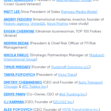
Coast Guard Veteran)
MATT LEE
(Vice President of Sales
Ramsey Media Works)
ANDRIY FEDORIV
(International marketer, investor, founder of
Fedoriv agency
,
United24
,
Nova Poshta
case study)
EVGEN CHERNYAK
(Ukrainian businessman, TOP 100 Forbes
Ukraine)
NERMIN BEDAK
(President & Chief Risk Officer of 711 Risk
Management)
NIKOLA PARLIC
(Strategic Partnerships Manager at
Maybach
International Group
)
TIMUR MIRZAEV
(Founder of
Truckstaff Solutions LLC
)
TANYA POPOVYCH
(President of
Vista Trans
)
DMITRIY CHEBANENKO
(CEO and Founder of
Auto Transport
Chicago
&
ATC Trailers Inc
.)
DENYS PANIV
(Co-Owner, CEO of
Alvil Trucking Inc
.
)
CJ KARMAN
(CEO, Founder of
EZLOGZ Inc.
)
ALEX POPOVYCH
(CEO, Founder of
VISTA Transholding Inc.
)