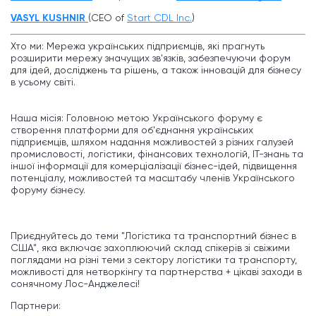
VASYL KUSHNIR
(CEO of
Start CDL Inc.
)
Хто ми: Мережа українських підприємців, які прагнуть
розширити мережу значущих зв'язків, забезпечуючи форум
для ідей, досліджень та рішень, а також інновацій для бізнесу
в усьому світі.
Наша місія: Головною метою Українського форуму є
створення платформи для об'єднання українських
підприємців, шляхом надання можливостей з різних галузей
промисловості, логістики, фінансових технологій, ІТ-знань та
іншої інформації для комерціалізації бізнес-ідей, підвищення
потенціалу, можливостей та масштабу членів Українського
форуму бізнесу.
Приєднуйтесь до теми "Логістика та транспортний бізнес в
США", яка включає захоплюючий склад спікерів зі свіжими
поглядами на різні теми з сектору логістики та транспорту,
можливості для нетворкінгу та партнерства + цікаві заходи в
сонячному Лос-Анджелесі!
Партнери: