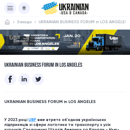
Заходи
UKRAINIAN BUSINESS FORUM in LOS ANGELES
Бізнес
UKRAINIAN BUSINESS FORUM IN LOS ANGELES
UKRAINIAN BUSINESS FORUM in
LOS ANGELES
У 2023 році
UBF
вже втретє об'єднав українських
підприємців зі сфери логістики та транспорту з усіх
куточків Сполучених Штатів Америки та Канади - Нью-