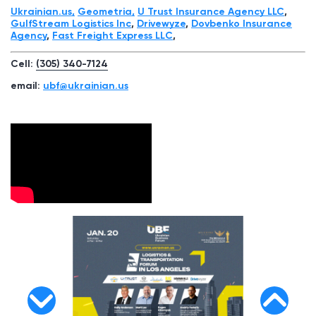
Ukrainian.us,
Geometria,
U Trust Insurance Agency LLC
,
GulfStream Logistics Inc
,
Drivewyze
,
Dovbenko Insurance
Agency
,
Fast Freight Express LLС
,
Cell:
(305) 340-7124
email:
ubf@ukrainian.us