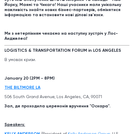
Йорку, Маямі та Чикаго! Наші учасники мали унікальну
можливість знайти нових бізнес-партнерів, обмінятися
інформацією та встановити нові ділові зв'язки.
Ми з нетерпінням чекаємо на наступну зустріч у Лос-
Анджелесі!
LOGISTICS & TRANSPORTATION FORUM in LOS ANGELES
В умовах кризи.
January 20 (2PM - 8PM)
THE BILTMORE LA
506 South Grand Avenue, Los Angeles, CA, 90071
Зал, де проходила церемонія вручення "Оскара".
Speakers:
KELLY ANDERSON
(President of
Kelly Anderson Group
, U.S.