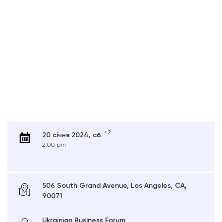
+2
20 січня 2024, сб.
2:00 pm
506 South Grand Avenue, Los Angeles, CA,
90071
Ukrainian Business Forum