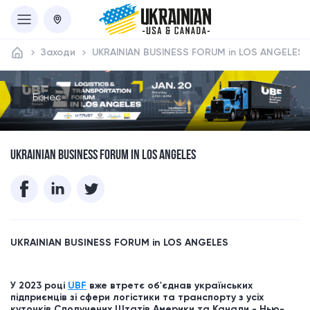
Заходи
UKRAINIAN BUSINESS FORUM in LOS ANGELES
Бізнес
UKRAINIAN BUSINESS FORUM IN LOS ANGELES
UKRAINIAN BUSINESS FORUM in
LOS ANGELES
У 2023 році
UBF
вже втретє об'єднав українських
підприємців зі сфери логістики та транспорту з усіх
куточків Сполучених Штатів Америки та Канади - Нью-