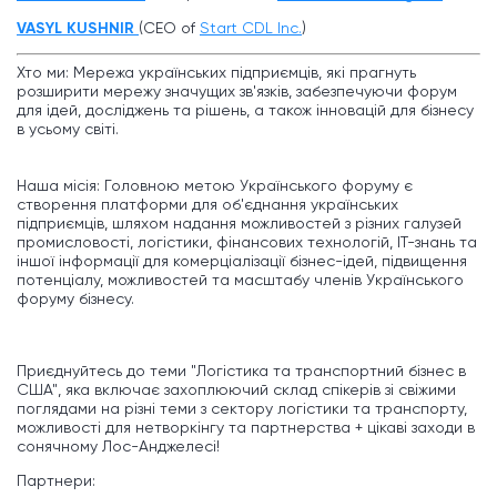
VASYL KUSHNIR
(CEO of
Start CDL Inc.
)
Хто ми: Мережа українських підприємців, які прагнуть
розширити мережу значущих зв'язків, забезпечуючи форум
для ідей, досліджень та рішень, а також інновацій для бізнесу
в усьому світі.
Наша місія: Головною метою Українського форуму є
створення платформи для об'єднання українських
підприємців, шляхом надання можливостей з різних галузей
промисловості, логістики, фінансових технологій, ІТ-знань та
іншої інформації для комерціалізації бізнес-ідей, підвищення
потенціалу, можливостей та масштабу членів Українського
форуму бізнесу.
Приєднуйтесь до теми "Логістика та транспортний бізнес в
США", яка включає захоплюючий склад спікерів зі свіжими
поглядами на різні теми з сектору логістики та транспорту,
можливості для нетворкінгу та партнерства + цікаві заходи в
сонячному Лос-Анджелесі!
Партнери: