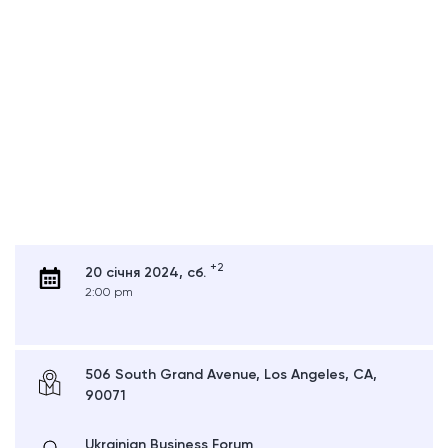
+2
20 січня 2024, сб.
2:00 pm
506 South Grand Avenue, Los Angeles, CA,
90071
Ukrainian Business Forum