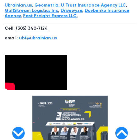
Ukrainian.us,
Geometria,
U Trust Insurance Agency LLC
,
GulfStream Logistics Inc
,
Drivewyze
,
Dovbenko Insurance
Agency
,
Fast Freight Express LLС
,
Cell:
(305) 340-7124
email:
ubf@ukrainian.us