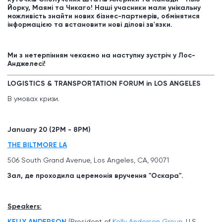
Йорку, Маямі та Чикаго! Наші учасники мали унікальну
можливість знайти нових бізнес-партнерів, обмінятися
інформацією та встановити нові ділові зв'язки.
Ми з нетерпінням чекаємо на наступну зустріч у Лос-
Анджелесі!
LOGISTICS & TRANSPORTATION FORUM in LOS ANGELES
В умовах кризи.
January 20 (2PM - 8PM)
THE BILTMORE LA
506 South Grand Avenue, Los Angeles, CA, 90071
Зал, де проходила церемонія вручення "Оскара".
Speakers:
KELLY ANDERSON
(President of
Kelly Anderson Group
, U.S.