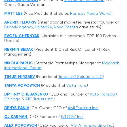
Coast Guard Veteran)
MATT LEE
(Vice President of Sales
Ramsey Media Works)
ANDRIY FEDORIV
(International marketer, investor, founder of
Fedoriv agency
,
United24
,
Nova Poshta
case study)
EVGEN CHERNYAK
(Ukrainian businessman, TOP 100 Forbes
Ukraine)
NERMIN BEDAK
(President & Chief Risk Officer of 711 Risk
Management)
NIKOLA PARLIC
(Strategic Partnerships Manager at
Maybach
International Group
)
TIMUR MIRZAEV
(Founder of
Truckstaff Solutions LLC
)
TANYA POPOVYCH
(President of
Vista Trans
)
DMITRIY CHEBANENKO
(CEO and Founder of
Auto Transport
Chicago
&
ATC Trailers Inc
.)
DENYS PANIV
(Co-Owner, CEO of
Alvil Trucking Inc
.
)
CJ KARMAN
(CEO, Founder of
EZLOGZ Inc.
)
ALEX POPOVYCH
(CEO, Founder of
VISTA Transholding Inc.
)