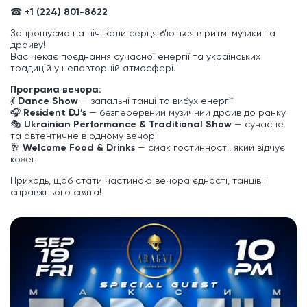
☎
+1 (224) 801-8622
Запрошуємо на ніч, коли серця б’ються в ритмі музики та
драйву!
Вас чекає поєднання сучасної енергії та українських
традицій у неповторній атмосфері.
Програма вечора:
💃
Dance Show
— запальні танці та вибух енергії
🎧
Resident DJ’s
— безперервний музичний драйв до ранку
🎭
Ukrainian Performance & Traditional Show
— сучасне
та автентичне в одному вечорі
🥂
Welcome Food & Drinks
— смак гостинності, який відчує
кожен
Приходь, щоб стати частиною вечора єдності, танців і
справжнього свята!