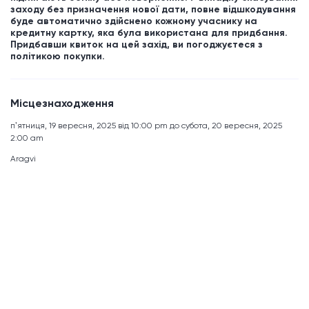
заходу без призначення нової дати, повне відшкодування
буде автоматично здійснено кожному учаснику на
кредитну картку, яка була використана для придбання.
Придбавши квиток на цей захід, ви погоджуєтеся з
політикою покупки.
Місцезнаходження
пʼятниця, 19 вересня, 2025 від 10:00 pm до субота, 20 вересня, 2025
2:00 am
Aragvi