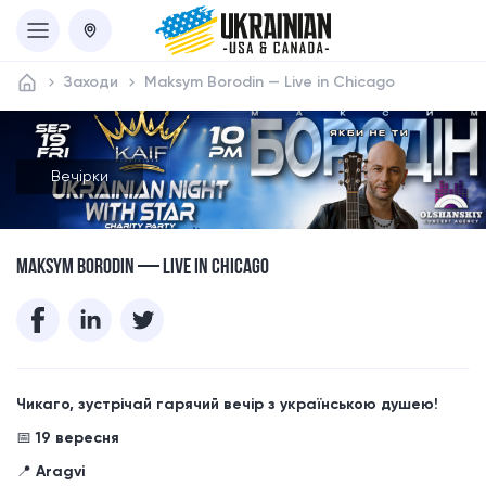
Заходи
Maksym Borodin — Live in Chicago
Вечірки
MAKSYM BORODIN — LIVE IN CHICAGO
Чикаго, зустрічай гарячий вечір з українською душею!
📅
19 вересня
📍
Aragvi