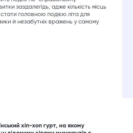
ки заздалегідь, адже кількість місць
 стати головною подією літа для
узики й незабутніх вражень у самому
нський хіп-хоп гурт, на якому
ьш відомими хітами музикантів є