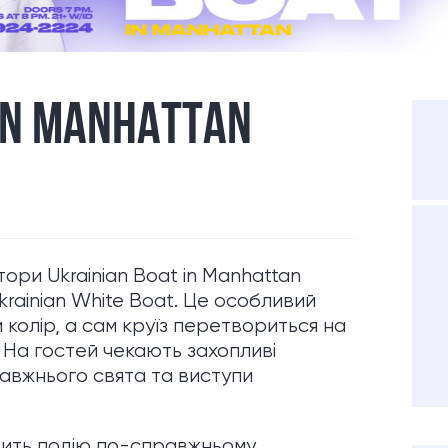
 IN MANHATTAN
тори Ukrainian Boat in Manhattan
rainian White Boat. Це особливий
 колір, а сам круїз перетвориться на
. На гостей чекають захопливі
авжнього свята та виступи
бить подію по-справжньому