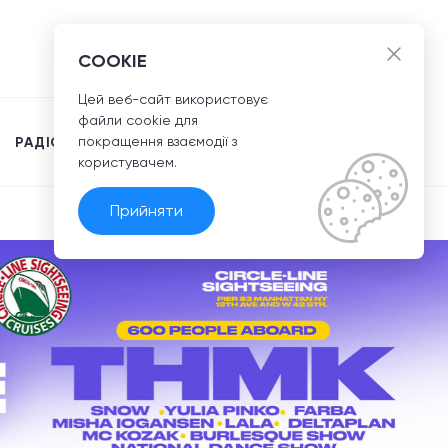
UA
COOKIE
Цей веб-сайт використовує
файли сookie для
покращення взаємодії з
РАДІО
користувачем.
Прийняти