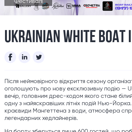
Фестивалі
UKRAINIAN WHITE BOAT
Після неймовірного відкриття сезону організа
оголошують про нову ексклюзивну подію — Uk
вечір, головним дрес-кодом якого стане білий
одну з найяскравіших літніх подій Нью-Йорка
краєвиди Мангеттена з води, атмосфера спр
легендарних хедлайнерів.
На борту зберуться лише 600 гостей, що ро