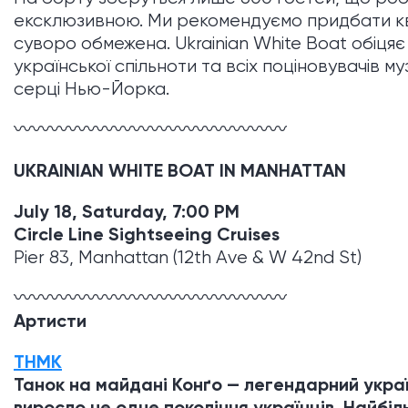
ексклюзивною. Ми рекомендуємо придбати квит
суворо обмежена. Ukrainian White Boat обіцяє
української спільноти та всіх поціновувачів м
серці Нью-Йорка.
〰〰〰〰〰〰〰〰〰〰〰〰〰〰〰
UKRAINIAN WHITE BOAT IN MANHATTAN
July 18, Saturday, 7:00 PM
Circle Line Sightseeing Cruises
Pier 83, Manhattan (12th Ave & W 42nd St)
〰〰〰〰〰〰〰〰〰〰〰〰〰〰〰
Артисти
ТНМК
Танок на майдані Конґо — легендарний украї
виросло не одне покоління українців. Найбіл