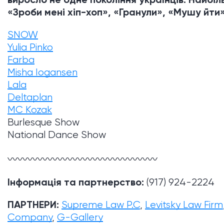
«Зроби мені хіп-хоп», «Гранули», «Мушу йти
SNOW
Yulia Pinko
Farba
Misha Iogansen
Lala
Deltaplan
MC Kozak
Burlesque Show
National Dance Show
〰〰〰〰〰〰〰〰〰〰〰〰〰〰〰
Інформація та партнерство:
(917) 924-2224
ПАРТНЕРИ:
Supreme Law P.C
,
Levitsky Law Firm
Company
,
G-Gallery