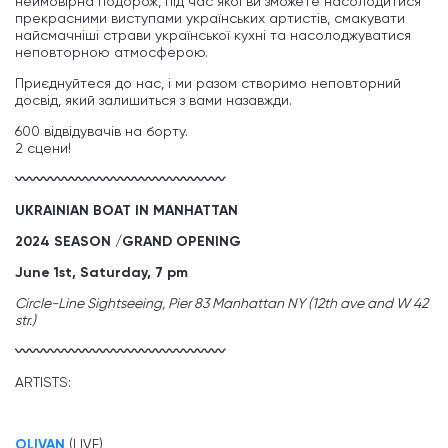
неймовірна подорож, під час якої ви зможете насолодитися
прекрасними виступами українських артистів, смакувати
найсмачніші страви української кухні та насолоджуватися
неповторною атмосферою.
Приєднуйтеся до нас, і ми разом створимо неповторний
досвід, який залишиться з вами назавжди.
600 відвідувачів на борту.
2 сцени!
〰〰〰〰〰〰〰〰〰〰〰〰〰〰〰
UKRAINIAN
BOAT IN MANHATTAN
2024 SEASON /GRAND OPENING
June
1st
, Saturday
,
7 pm
Circle-Line Sightseeing, Pier 83 Manhattan NY (12th ave and W 42
str.)
〰〰〰〰〰〰〰〰〰〰〰〰〰〰〰
ARTISTS:
OLIVAN
(LIVE)