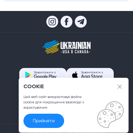
Завантажити з
Завантажити з
COOKIE
Контакти
Цей веб-сайт використовує файли
info@ukrainian.us
сookie для покращення взаємодії з
користувачем.
Прийняти
© Ukrainian US v2.1 Всі права захищені