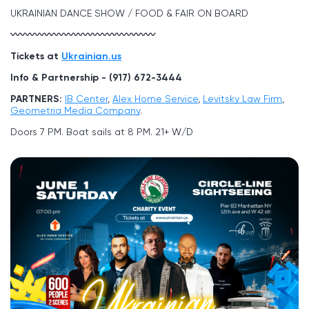
UKRAINIAN DANCE SHOW / FOOD & FAIR ON BOARD
〰〰〰〰〰〰〰〰〰〰〰〰〰〰〰
Tickets at
Ukrainian.us
Info & Partnership - (917) 672-3444
PARTNERS:
IB Center
,
Alex Home Service
,
Levitsky Law Firm
,
Geometria Media Company
.
Doors 7 PM. Boat sails at 8 PM. 21+ W/D